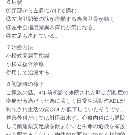
６症状
①頚部から左肩にかけて痛む。
②左肩甲間部の筋が痙攣する為肩甲骨が動く
③左手全指感覚異常痺れが気になる。
④右足も痺れている。
７治療方法
小松式高麗手指鍼
小松式複合治療
併用して治療する。
８初診時の様子
ご家族の話、4年前初診で来院された時は頚椎症の
疼痛が激痛だった為に著しく日常生活動作ADLが
制限され生活の質QOLが低下していたそうです。
整形外科だけでは対応出来ず、心療内科にも通院
して鎮痛薬安定薬を飲まないと生命の危険を家族
が心配するくらい、肉体的な面だけでなく精神的