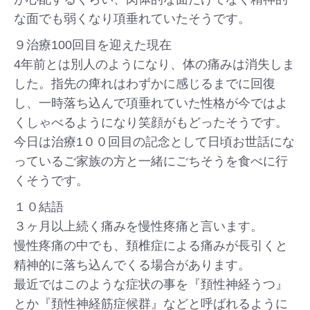
な面でも弱くなり項垂れていたそうです。
９治療100回目を迎えた現在
4年前とは別人のようになり、体の痛みは消失しま
した。指先の痺れはわずかに感じるまでに回復
し、一時落ち込んで項垂れていた性格が今ではよ
くしゃべるようになり笑顔がもどったそうです。
今日は治療1００回目の記念として日頃お世話にな
っているご家族の方と一緒にごちそうを食べに行
くそうです。
１０結語
３ヶ月以上続く痛みを慢性疼痛と言います。
慢性疼痛の中でも、頚椎症による痛みが長引くと
精神的に落ち込んでくる場合があります。
最近ではこのような症状の事を『頚性神経うつ』
とか『頚性神経筋症候群』などと呼ばれるように