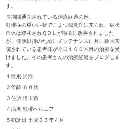
す。
長期間通院されている治療経過の例、
頚椎症の重い症状でこまつ鍼灸院に来られ、症状
自体は緩和されＱＯＬが顕著に改善されました
が、健康維持のためにメンテナンスに月に数回来
院されている患者様が今日１００回目の治療を受
けました。その患者さんの治療経過をブログしま
す。
１性別 男性
２年齢 ６０代
３住所 埼玉県
４病名 頚椎ヘルニア
５初診日 平成２６年４月