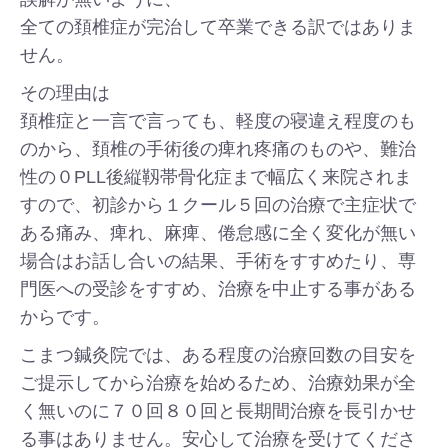
全ての頚椎症が完治して卒業できる訳ではありま
せん。
その理由は
頚椎症と一言で言っても、軽度の寝違え程度のも
のから、頚椎の手術後の痺れ疼痛のものや、難治
性の０PLL後縦靱帯骨化症まで幅広く来院されま
すので、初診から１クール５回の治療で主症状で
ある痛み、痺れ、麻痺、倦怠感に全く変化が無い
場合はお話し合いの結果、手術をすすめたり、専
門医への受診をすすめ、治療を中止する事がある
からです。
こまつ鍼灸院では、ある程度の治療回数の目安を
ご提示してから治療を始めるため、治療効果が全
く無いのに７０回８０回と長期間治療を長引かせ
る事はありません。安心して治療を受けてくださ