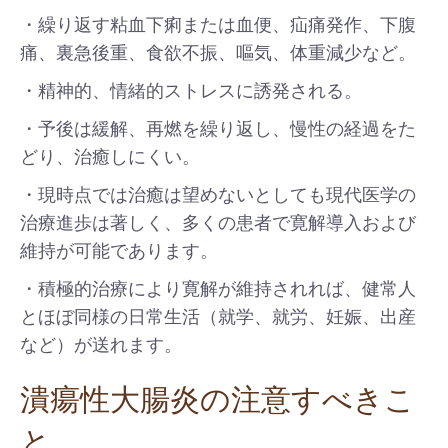
・繰り返す粘血下痢または血便、疝痛発作、下腹
痛、裏急後重、食欲不振、嘔気、体重減少など。
・精神的、情緒的ストレスに誘発される。
・予後は緩解、再燃を繰り返し、慢性の経過をた
どり、治癒しにくい。
・現時点では治癒は望めないとしても現代医学の
治療進歩は著しく、多くの患者で寛解導入および
維持が可能であります。
・積極的治療により寛解が維持されれば、健常人
とほぼ同様の日常生活（就学、就労、妊娠、出産
など）が送れます。
潰瘍性大腸炎の注意すべきこ
と