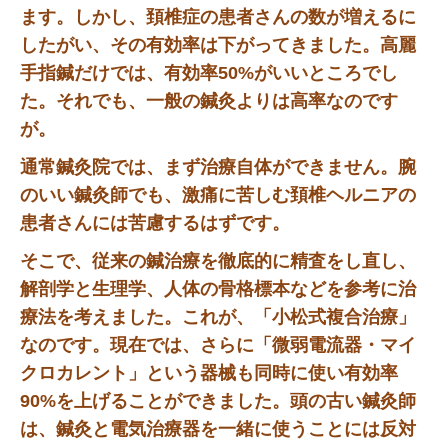
ます。しかし、頚椎症の患者さんの数が増えるに
したがい、その有効率は下がってきました。高麗
手指鍼だけでは、有効率50%がいいところでし
た。それでも、一般の鍼灸よりは高率なのです
が。
通常鍼灸院では、まず治療自体ができません。腕
のいい鍼灸師でも、激痛に苦しむ頚椎ヘルニアの
患者さんには苦慮するはずです。
そこで、従来の鍼治療を徹底的に精査をし直し、
解剖学と生理学、人体の骨格標本などを参考に治
療法を考えました。これが、「小松式複合治療」
なのです。現在では、さらに「微弱電流器・マイ
クロカレント」という器械も同時に使い有効率
90%を上げることができました。頭の古い鍼灸師
は、鍼灸と電気治療器を一緒に使うことには反対