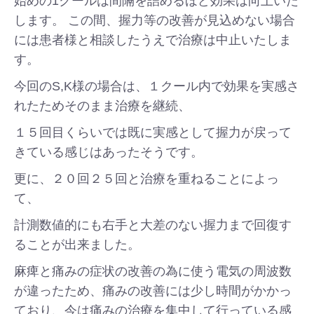
始めの1クールは間隔を詰めるほど効果は向上いた
します。 この間、握力等の改善が見込めない場合
には患者様と相談したうえで治療は中止いたしま
す。
今回のS,K様の場合は、１クール内で効果を実感さ
れたためそのまま治療を継続、
１５回目くらいでは既に実感として握力が戻って
きている感じはあったそうです。
更に、２０回２５回と治療を重ねることによっ
て、
計測数値的にも右手と大差のない握力まで回復す
ることが出来ました。
麻痺と痛みの症状の改善の為に使う電気の周波数
が違ったため、痛みの改善には少し時間がかかっ
ており、今は痛みの治療を集中して行っている感